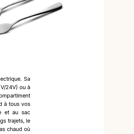
ectrique. Sa
2V/24V) ou à
ompartiment
d à tous vos
le et au sac
s trajets, le
epas chaud où