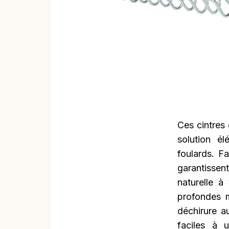
Ces cintres
solution él
foulards. F
garantissen
naturelle à
profondes m
déchirure a
faciles à 