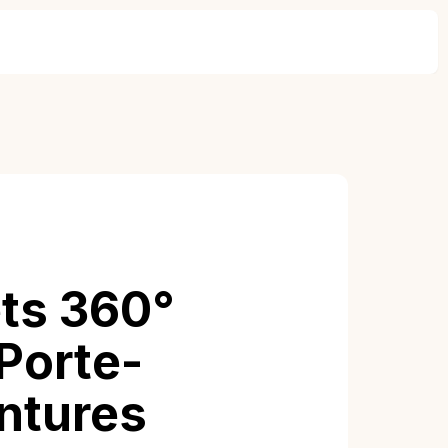
ets 360°
 Porte-
intures