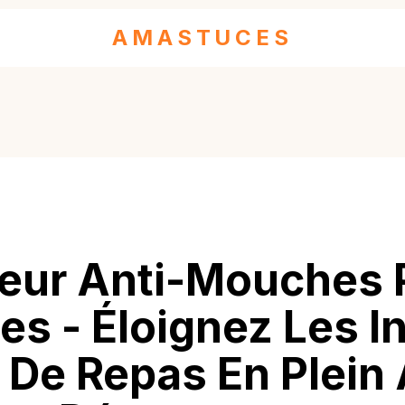
AMASTUCES
teur Anti-Mouches 
es - Éloignez Les I
z De Repas En Plein 