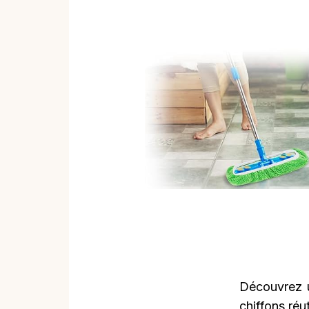
Découvrez u
chiffons ré