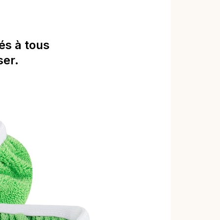
és à tous
ser.