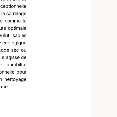
xceptionnelle
, le carrelage
me comme la
ture optimale
Réutilisables
e écologique
 mode sec ou
l s'agisse de
durabilité
ionnelle pour
n nettoyage
erme.