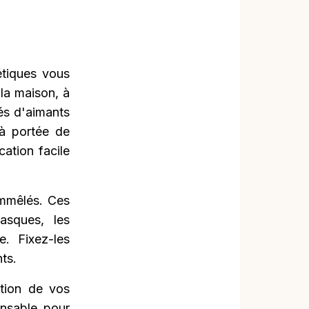
étiques vous
 la maison, à
és d'aimants
 à portée de
cation facile
emmêlés. Ces
asques, les
e. Fixez-les
ts.
ation de vos
ensable pour