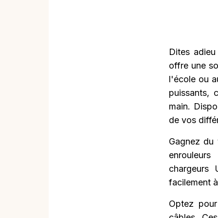
Dites adieu
offre une so
l'école ou 
puissants, 
main. Dispon
de vos diffé
Gagnez du t
enrouleurs
chargeurs U
facilement à
Optez pour 
câbles. Ces