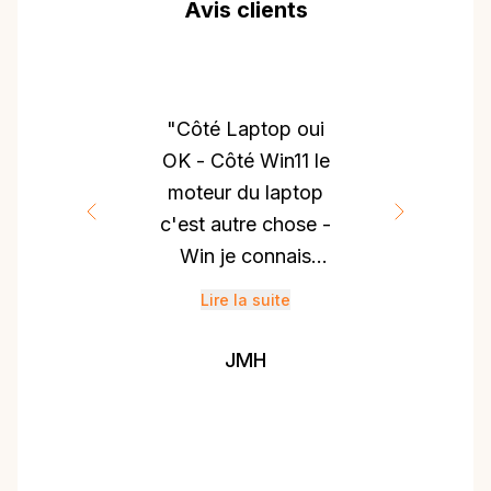
Avis clients
"Côté Laptop oui
OK - Côté Win11 le
moteur du laptop
c'est autre chose -
Win je connais
bien, j'ai même en
Lire la suite
son temps
désassemblé le
JMH
code - Je suis
passé de XP à
Win7 à Win8 à
Win10 et Win11 -