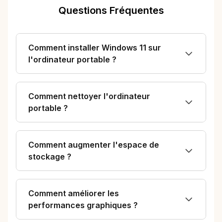
Win11 n'est que
Questions Fréquentes
l'intégration des
modules de Win7 +
Comment installer Windows 11 sur
Win8 + WIn10
l'ordinateur portable ?
relooqués - on y
trouve d'ailleurs
dedans, des vieux
Comment nettoyer l'ordinateur
portable ?
modules copie
conforme de Win7
qui en plus bugs,
Comment augmenter l'espace de
alors qu'ils ne
stockage ?
"bugaient" pas
dans Win7 - ça
Comment améliorer les
c'est Microsoft !
performances graphiques ?
Le laptop OUI,