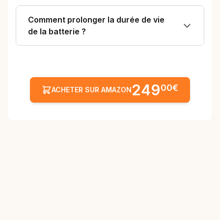
Win11 NON - il faut
mieux rester en
Comment prolonger la durée de vie
WIN10 qui est
de la batterie ?
amplement corrigé
aujourd'hui !"
249
00€
ACHETER SUR AMAZON