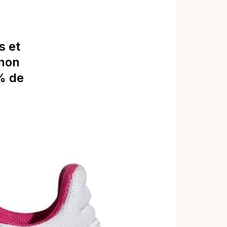
s et
 non
% de