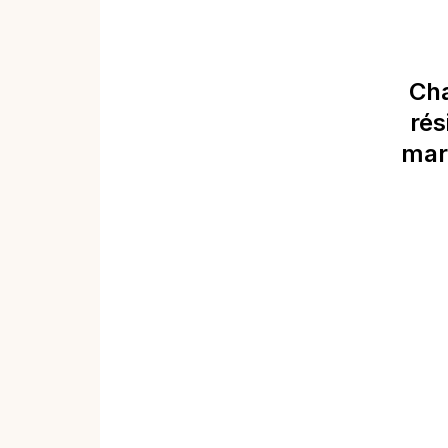
Cha
rés
mar