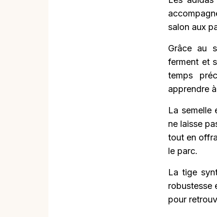
accompagner
salon aux par
Grâce au s
ferment et 
temps préc
apprendre à 
La semelle 
ne laisse pa
tout en off
le parc.
La tige syn
robustesse e
pour retrou