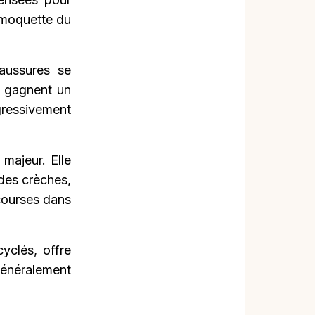
 moquette du
aussures se
s gagnent un
ressivement
majeur. Elle
 des crèches,
courses dans
yclés, offre
 généralement