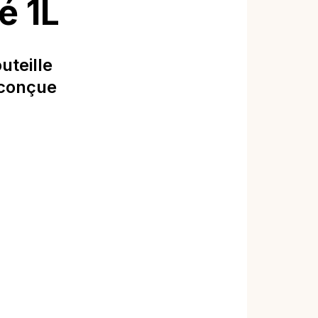
é 1L
uteille
 conçue