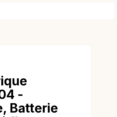
rique
04 -
, Batterie