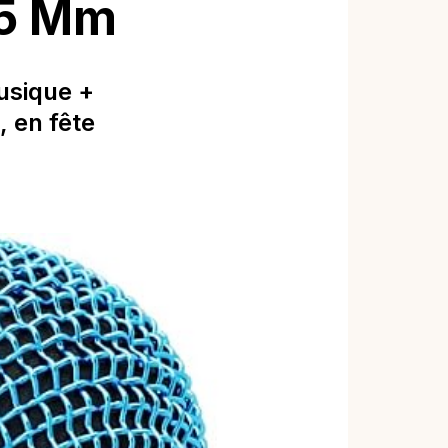
,5 Mm
usique +
, en fête