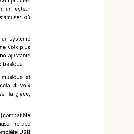
 compliquée.
, un lecteur
 s’amuser où
, un système
une voix plus
cho ajustable
o basique.
a musique et
cela 4 voix
er la glace,
(compatible
ssi lire des
complète USB