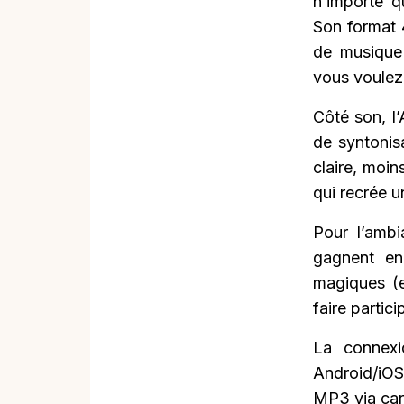
n’importe q
Son format 
de musique 
vous voulez
Côté son, l
de syntonisa
claire, moin
qui recrée 
Pour l’ambi
gagnent en
magiques (e
faire partici
La connexi
Android/iOS
MP3 via car