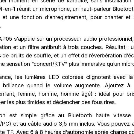
uel moment en scène de karaoké, sans installation
4-en-1 réunit un microphone, un haut-parleur Bluetooth
et une fonction d’enregistrement, pour chanter et
.
’AP05 s’appuie sur un processeur audio professionnel
tion et un filtre antibruit à trois couches. Résultat : 
s de bruits de souffle, et un effet de réverbération d’é
une sensation “concert/KTV” plus immersive qu’un micr
ance, les lumières LED colorées clignotent avec l
 brillance quand le volume augmente. Ajoutez à 
nfant, femme, homme, homme âgé) : idéal pour bris
per les plus timides et déclencher des fous rires.
on est simple grâce au Bluetooth haute vitesse 
/PC) et au câble audio 3,5 mm inclus. Vous pouvez au
te TF. Avec 6 à 8 heures d’autonomie après charge 