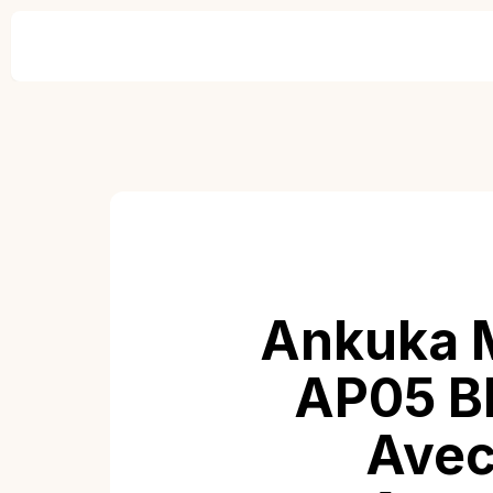
Ankuka M
AP05 Bl
Avec