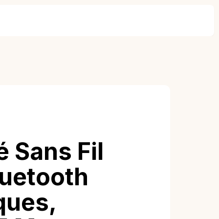
 Sans Fil
luetooth
ques,