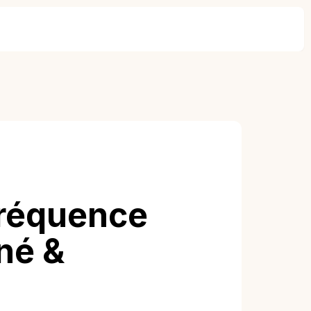
réquence
né &