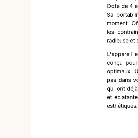
Doté de 4 él
Sa portabil
moment. Off
les contra
radieuse et 
L'appareil 
conçu pour 
optimaux. U
pas dans vo
qui ont déj
et éclatant
esthétiques.