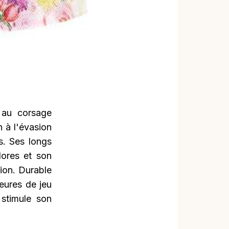
 au corsage
n à l'évasion
s. Ses longs
lores et son
tion. Durable
eures de jeu
 stimule son