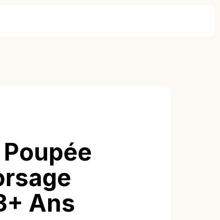
: Poupée
orsage
 3+ Ans