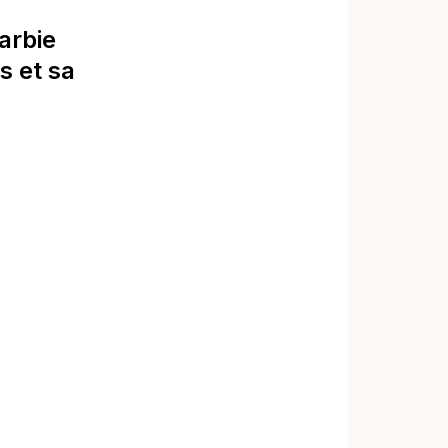
arbie
s et sa