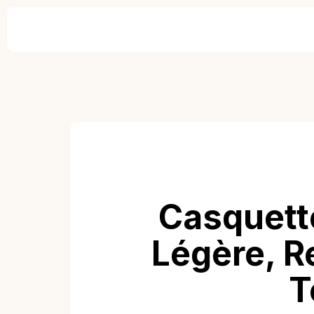
Casquett
Légère, R
T