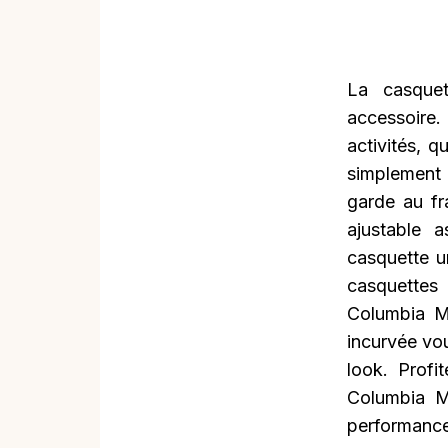
La casque
accessoire.
activités, 
simplement 
garde au fr
ajustable a
casquette un
casquettes 
Columbia Me
incurvée vou
look. Profi
Columbia M
performance 