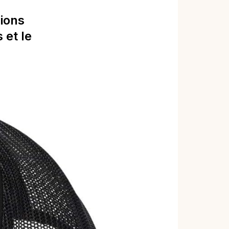
ions
 et le