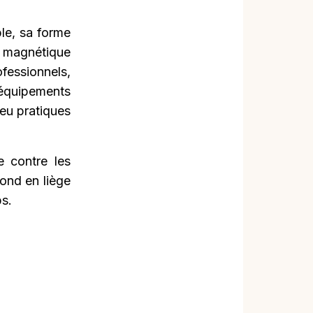
le, sa forme
té magnétique
ofessionnels,
 équipements
peu pratiques
e contre les
ond en liège
ps.