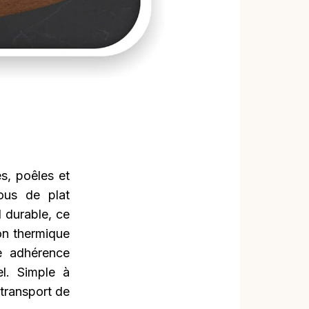
s, poêles et
ous de plat
l durable, ce
on thermique
ne adhérence
el. Simple à
e transport de