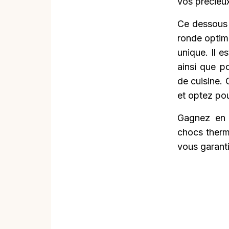
vos précieux
Ce dessous 
ronde optimi
unique. Il e
ainsi que p
de cuisine. 
et optez pou
Gagnez en s
chocs therm
vous garant