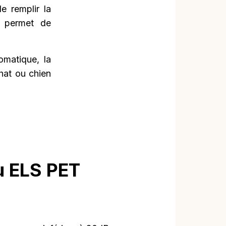
e remplir la
de permet de
omatique, la
chat ou chien
u ELS PET