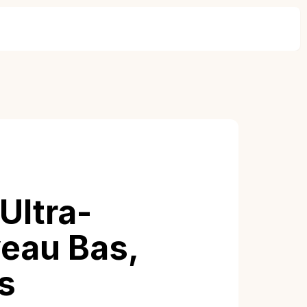
Ultra-
veau Bas,
s