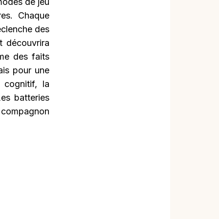
 modes de jeu
ores. Chaque
éclenche des
t découvrira
me des faits
ais pour une
cognitif, la
Les batteries
n compagnon