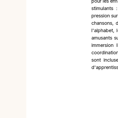
pour les enf
stimulants 
pression su
chansons, d
l'alphabet,
amusants su
immersion l
coordination
sont inclu
d'apprentiss