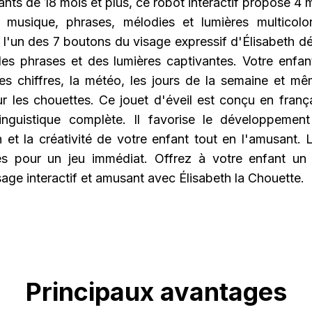
ants de 18 mois et plus, ce robot interactif propose 4
: musique, phrases, mélodies et lumières multicol
r l'un des 7 boutons du visage expressif d'Élisabeth d
es phrases et des lumières captivantes. Votre enfan
 les chiffres, la météo, les jours de la semaine et mê
r les chouettes. Ce jouet d'éveil est conçu en franç
inguistique complète. Il favorise le développement 
 et la créativité de votre enfant tout en l'amusant. 
ses pour un jeu immédiat. Offrez à votre enfant u
age interactif et amusant avec Élisabeth la Chouette.
Principaux avantages