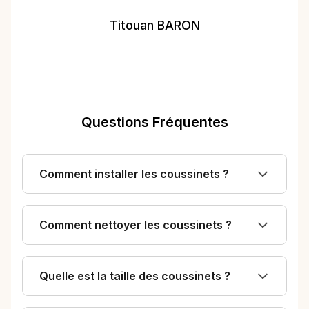
je n'ai toujours pas
reçu les casseroles
Titouan BARON
et poêles pour
essayer ces
coussinets, mais ils
semblent de la
Questions Fréquentes
même qualité que
ceux que j'avais
déjà auparavant"
Comment installer les coussinets ?
Comment nettoyer les coussinets ?
Quelle est la taille des coussinets ?