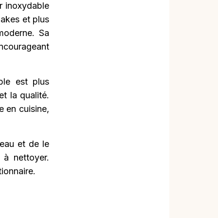
er inoxydable
hakes et plus
 moderne. Sa
encourageant
ble est plus
t la qualité.
 en cuisine,
'eau et de le
 à nettoyer.
tionnaire.