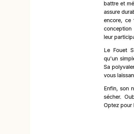
battre et mé
assure durab
encore, ce 
conception 
leur particip
Le Fouet Se
qu'un simple
Sa polyvale
vous laissan
Enfin, son n
sécher. Oub
Optez pour l