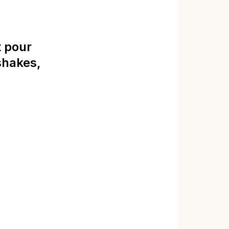
t pour
shakes,