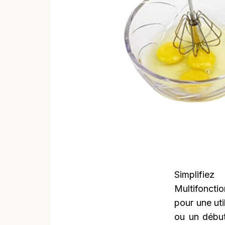
Simplifie
Multifoncti
pour une uti
ou un début