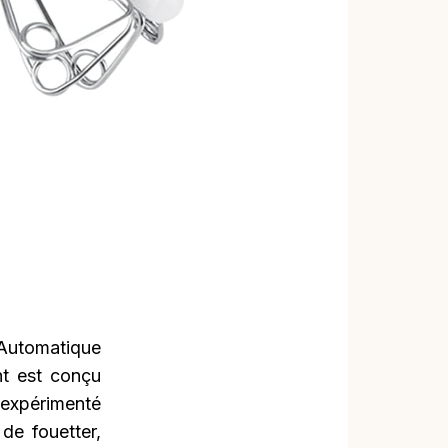
utomatique
nt est conçu
r expérimenté
de fouetter,