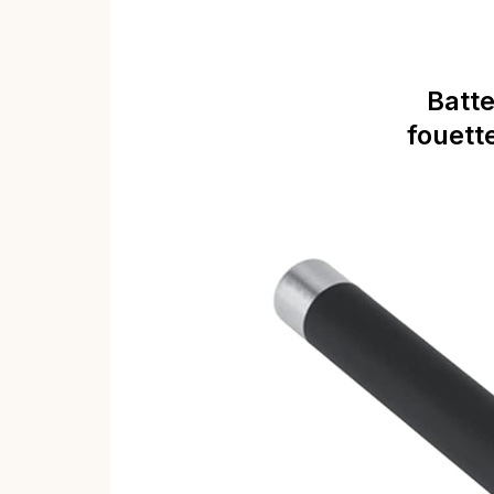
Batte
fouett