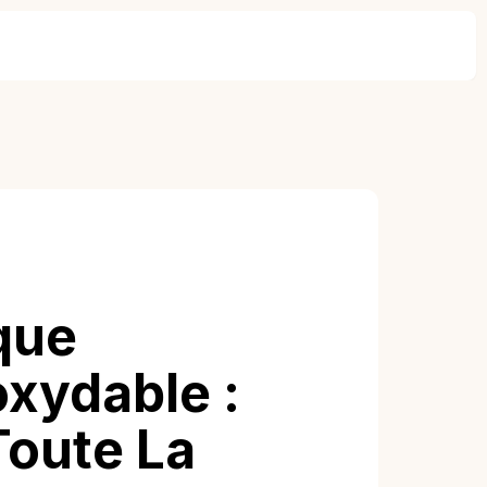
que
oxydable :
Toute La