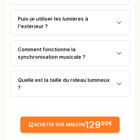
vitesses, la
luminosité,
Puis-je utiliser les lumières à
etc.N’hesitez pas
l'extérieur ?
si vous cherchez
ce genre
Comment fonctionne la
d’accessoire"
synchronisation musicale ?
Quelle est la taille du rideau lumineux
?
129
99€
ACHETER SUR AMAZON