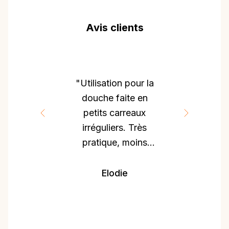
Avis clients
"Utilisation pour la
douche faite en
petits carreaux
irréguliers. Très
pratique, moins
d’effort qu’avec
une éponge et
Elodie
efficace pour
gratter les joints."