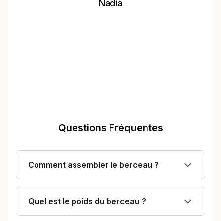
La moustiquaire
Nadia
intégrer est top.
Seul bémol un
matelas un peu
plus épais serait
plus confort pour
bébé."
Questions Fréquentes
Comment assembler le berceau ?
Quel est le poids du berceau ?