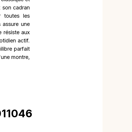
t son cadran
r toutes les
s assure une
e résiste aux
idien actif.
ibre parfait
'une montre,
011046