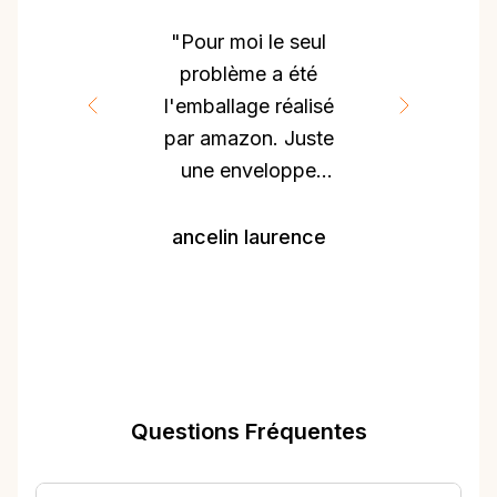
"Pour moi le seul
problème a été
l'emballage réalisé
par amazon. Juste
une enveloppe
papier, du coup la
boîte du jeu était
ancelin laurence
abîmée."
Questions Fréquentes