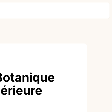
 Botanique
térieure