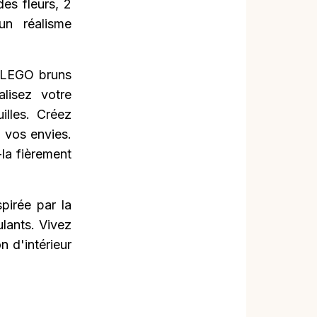
es fleurs, 2
un réalisme
s LEGO bruns
alisez votre
uilles. Créez
n vos envies.
la fièrement
pirée par la
ulants. Vivez
n d'intérieur