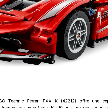
O Technic Ferrari FXX K (42212) offre une ex
n immersive aux enfants dès 10 ans, aux passionnés d