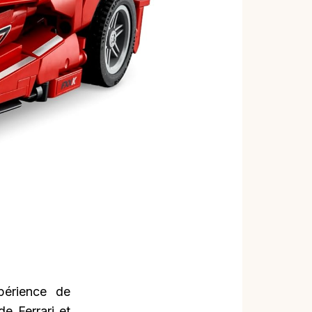
périence de
e Ferrari et