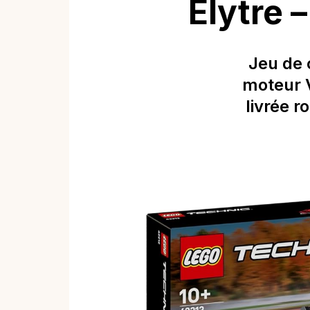
Élytre 
Jeu de 
moteur V
livrée 