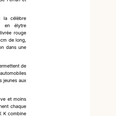
 la célèbre
 en élytre
livrée rouge
 cm de long,
ion dans une
permettent de
automobiles
es jeunes aux
tive et moins
gnent chaque
XX K combine