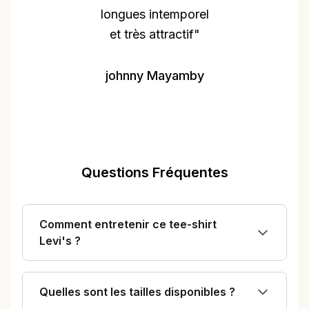
orel
photo prendre sa
if"
taille habituelle très
agréable à porter
je le conseil
mby
Client d'Amazon
fortement pas
déçu de mon
achat"
Questions Fréquentes
Comment entretenir ce tee-shirt
Levi's ?
Quelles sont les tailles disponibles ?