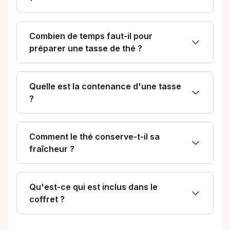
on achat, par
contre il faut
attendre les
Combien de temps faut-il pour
préparer une tasse de thé ?
motions (je l'ai
e a moitié prix)
r sinon cela fait
Quelle est la contenance d'une tasse
quand même
?
cher......"
Comment le thé conserve-t-il sa
fraîcheur ?
Qu'est-ce qui est inclus dans le
coffret ?