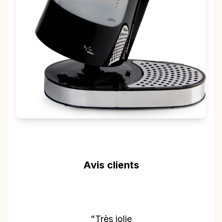
Avis clients
s jolie
"Je suis enchant