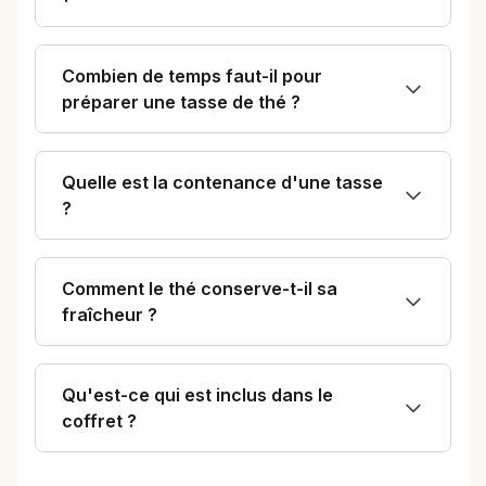
chat, par
e il faut
ndre les
Combien de temps faut-il pour
préparer une tasse de thé ?
ns (je l'ai
oitié prix)
n cela fait
Quelle est la contenance d'une tasse
nd même
?
r......"
Comment le thé conserve-t-il sa
fraîcheur ?
Qu'est-ce qui est inclus dans le
coffret ?