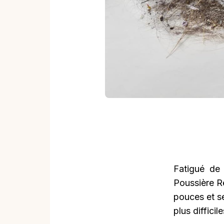
Fatigué de
Poussière Ré
pouces et s
plus diffici