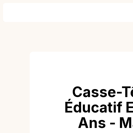
Casse-Tê
Éducatif 
Ans - M