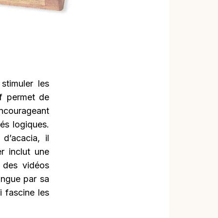
timuler les
if permet de
encourageant
és logiques.
d’acacia, il
 inclut une
à des vidéos
tingue par sa
i fascine les