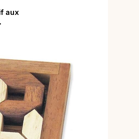
f aux
.