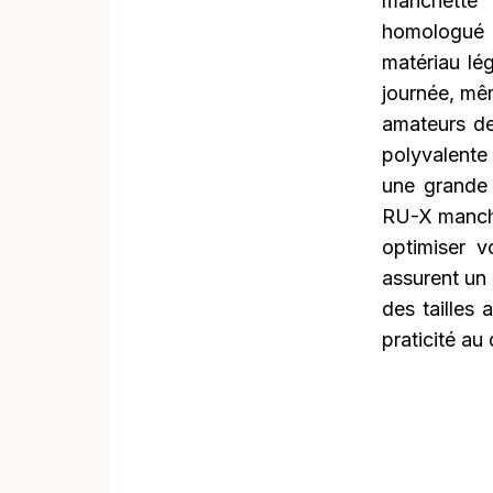
manchette 
homologué
matériau lég
journée, mê
amateurs de
polyvalente 
une grande 
RU-X manche
optimiser v
assurent un
des tailles 
praticité au