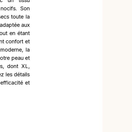
ec un tissu
ocifs. Son
secs toute la
 adaptée aux
out en étant
nt confort et
 moderne, la
otre peau et
es, dont XL,
 les détails
efficacité et