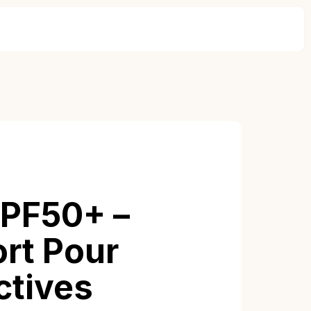
UPF50+ –
ort Pour
ctives