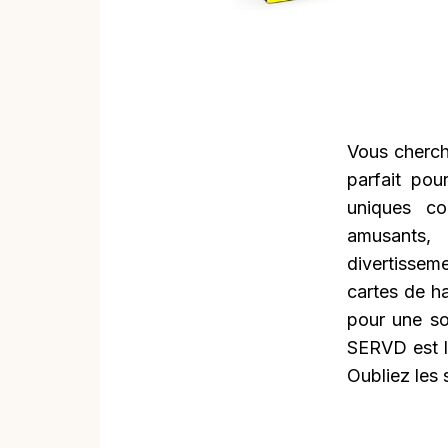
Vous cherch
parfait pou
uniques co
amusants,
divertissem
cartes de h
pour une so
SERVD est le
Oubliez les 