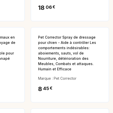
18
€
06
nimaux en
Pet Corrector Spray de dressage
toyage de
pour chien - Aide à contrôler Les
comportements indésirables:
ble pour
aboiements, sauts, vol de
anapé
Nourriture, détérioration des
Meubles, Combats et attaques.
Humain et Efficace
Marque : Pet Corrector
8
€
45