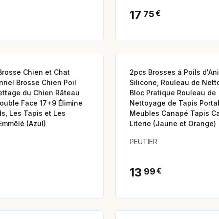
17
€
75
rosse Chien et Chat
2pcs Brosses à Poils d'A
nnel Brosse Chien Poil
Silicone, Rouleau de Net
ettage du Chien Râteau
Bloc Pratique Rouleau de
ouble Face 17+9 Élimine
Nettoyage de Tapis Porta
, Les Tapis et Les
Meubles Canapé Tapis C
Emmêlé (Azul)
Literie (Jaune et Orange)
PEUTIER
13
€
99