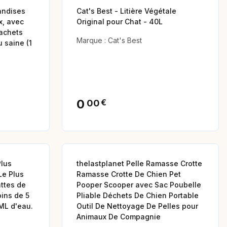
iandises
Cat's Best - Litière Végétale
x, avec
Original pour Chat - 40L
achets
Marque : Cat's Best
 saine (1
0
€
00
Animalerie
lus
thelastplanet Pelle Ramasse Crotte
Le Plus
Ramasse Crotte De Chien Pet
ttes de
Pooper Scooper avec Sac Poubelle
ins de 5
Pliable Déchets De Chien Portable
 ML d'eau.
Outil De Nettoyage De Pelles pour
Animaux De Compagnie