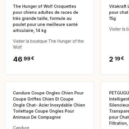
The Hunger of Wolf Croquettes
Vitakraft 
pour chiens adultes de races de
pour chat
très grande taille, formule au
15g
poulet pour une meilleure santé
Visiter la 
articulaire, 14 kg
Visiter la boutique The Hunger of the
Wolf
46
2
€
€
99
19
Animalerie
Candure Coupe Ongles Chien Pour
PETGUGU 
Coupe Griffes Chien Et Coupe
Intelligen
Ongle Chat- Acier Inoxydable Chien
Silencieu
Toilettage Coupe Ongles Pour
Transpare
Animaux De Compagnie
pour Chat
Filtration
Candure