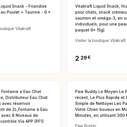
Liquid Snack - Friandise
Vitakraft Liquid Snack, fr
 au Poulet + Taurine - 6 x
pour chats, snack crémeu
saumon et oméga-3, en s
individuels, pour une peau
boutique Vitakraft
paquet 6x 15g)
Visiter la boutique Vitakraft
2
€
29
Animalerie
Fontaine a Eau Chat
Paw Buddy Le Moyen Le P
te, Distributeur Eau Chat
récent, Le Plus Rapide et 
x avec réservoir
Simple de Nettoyer Les Pa
nt de 2L,Fontaine à Eau
Votre Chien boueux en Mo
 avec 8 Niveaux de
Minutes, en utilisant 300
, contrôle Via APP (PF1)
Paw Buddy