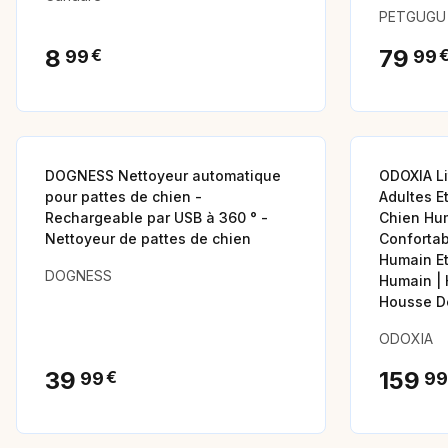
PETGUGU
8
79
€
99
99
Animalerie
Animalerie
DOGNESS Nettoyeur automatique
ODOXIA Li
pour pattes de chien -
Adultes Et
Rechargeable par USB à 360 ° -
Chien Hu
Nettoyeur de pattes de chien
Confortab
Humain Et
DOGNESS
Humain |
Housse D
ODOXIA
39
159
€
99
99