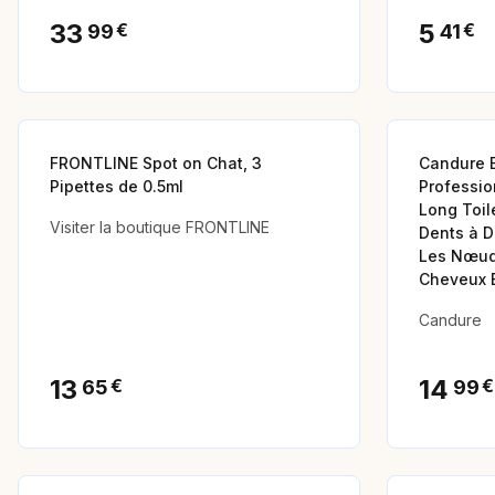
33
5
€
€
99
41
FRONTLINE Spot on Chat, 3
Candure B
Pipettes de 0.5ml
Professio
Long Toil
Visiter la boutique FRONTLINE
Dents à D
Les Nœuds
Cheveux 
Candure
13
14
€
€
65
99