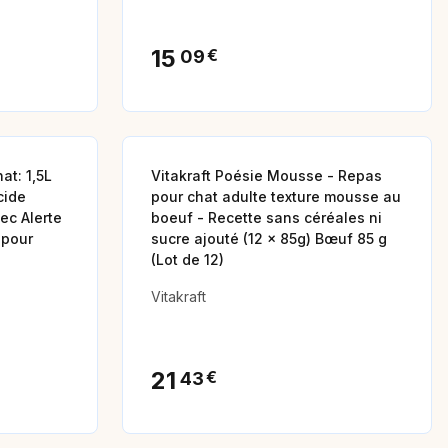
15
€
09
Animalerie
at: 1,5L
Vitakraft Poésie Mousse - Repas
cide
pour chat adulte texture mousse au
ec Alerte
boeuf - Recette sans céréales ni
 pour
sucre ajouté (12 x 85g) Bœuf 85 g
(Lot de 12)
Vitakraft
21
€
43