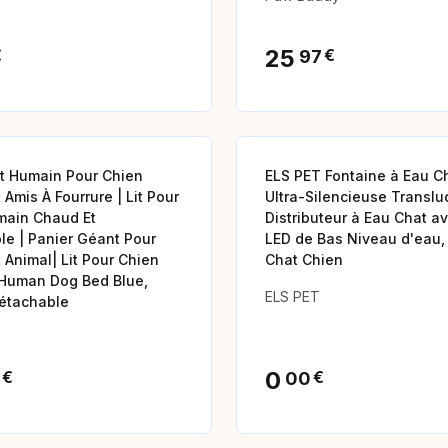
25
€
€
97
Animalerie
t Humain Pour Chien
ELS PET Fontaine à Eau Ch
 Amis À Fourrure | Lit Pour
Ultra-Silencieuse Translu
main Chaud Et
Distributeur à Eau Chat av
le | Panier Géant Pour
LED de Bas Niveau d'eau,
 Animal| Lit Pour Chien
Chat Chien
 Human Dog Bed Blue,
ELS PET
étachable
0
€
€
00