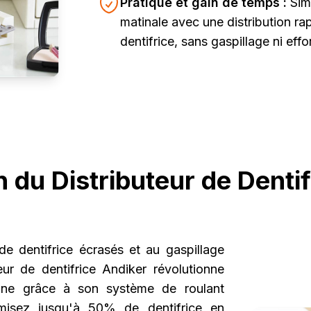
Pratique et gain de temps :
Sim
matinale avec une distribution ra
dentifrice, sans gaspillage ni effor
 du Distributeur de Denti
de dentifrice écrasés et au gaspillage
eur de dentifrice Andiker révolutionne
enne grâce à son système de roulant
misez jusqu'à 50% de dentifrice en