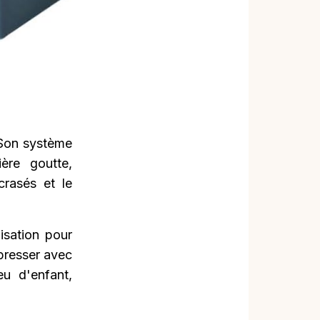
. Son système
ère goutte,
crasés et le
isation pour
 presser avec
eu d'enfant,