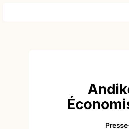
Andike
Économis
Presse-