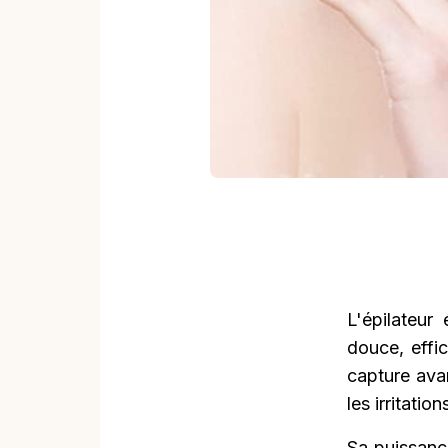
L'épilateur
douce, effi
capture avan
les irritation
Sa puissanc