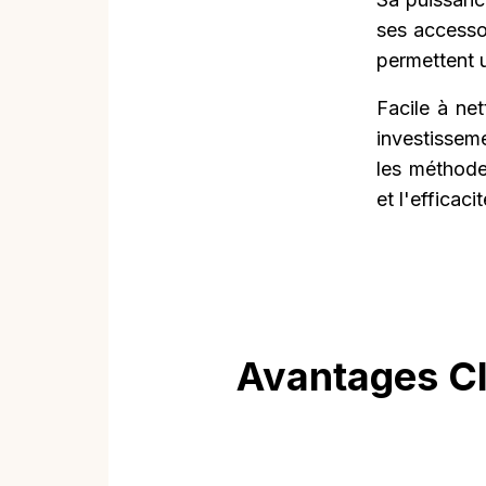
ses accesso
permettent u
Facile à ne
investissem
les méthodes
et l'efficacit
Avantages Cl