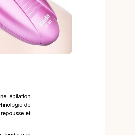
ne épilation
chnologie de
a repousse et
, tandis que