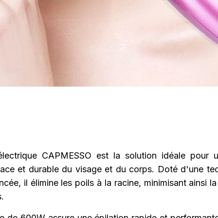
 électrique CAPMESSO est la solution idéale pour u
cace et durable du visage et du corps. Doté d'une te
cée, il élimine les poils à la racine, minimisant ainsi l
s.
e de 600W assure une épilation rapide et performante