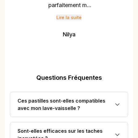
parfaitement ma
vaisselle et lui
Lire la suite
donnent un éclat
brillant. Je n’ai plus
Nilya
besoin d’utiliser de
liquide de rinçage
depuis que je les ai
adoptées, ce qui
est très pratique.
Questions Fréquentes
Je suis très
satisfaite de leur
Ces pastilles sont-elles compatibles
performance et j’ai
avec mon lave-vaisselle ?
également
bénéficié d’un bon
prix grâce à une
Sont-elles efficaces sur les taches